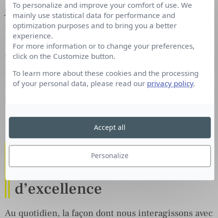
To personalize and improve your comfort of use. We
jour. Échanger avec ses pairs, certes, mais aussi
mainly use statistical data for performance and
s’inspirer par tout ce qui constitue la vie : une
optimization purposes and to bring you a better
experience.
rencontre, une exposition, un événement, une
For more information or to change your preferences,
conférence, une visite… Les bonnes idées sont
click on the Customize button.
parfois là où on ne les attend pas. Vivre en autarcie
To learn more about these cookies and the processing
n’est pas une option.
of your personal data, please read our
privacy policy
.
Étude – La place des Dircom dans l’entreprise
Lire le Livre Blanc
Accept all
3 piliers pour une
Personalize
communication
d’excellence
Au quotidien, la façon dont nous interagissons avec