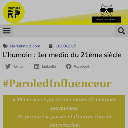
Marketing & com'
16/09/2019
L’humain : 1er media du 21ème siècle
Twitter
LinkedIn
Facebook
#ParoledInfluenceur
«
Même si ces positionnements de marques
permettent
de prendre la parole et d’entrer dans la
conversation,