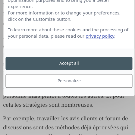
optimization purposes and to bring you a better
la parole pour exprimer des idées fortes et faire de
experience.
For more information or to change your preferences,
l’influence mais pas pour entrer dans les
click on the Customize button.
conversations.
To learn more about these cookies and the processing of
your personal data, please read our
privacy policy
.
Alors il y a une alternative qui se développe de plus
en plus et qui consiste à donner la parole à
l’ensemble des collaborateurs, des clients, et de
Accept all
toutes les parties prenantes en lien avec
l’entreprise.
Personalize
Il ne s’agit plus de donner la parole à une
personne mais plutôt à toutes les autres. Et pour
cela les stratégies sont nombreuses.
Par exemple, travailler les avis clients et forum de
discussions sont des méthodes déjà éprouvées qui