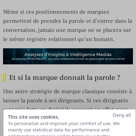
Même si ces positionnements de marques
permettent de prendre la parole et d’entrer dans la
conversation, jamais une marque ne se placera sur
le même registre relationnel qu’un humain.
Et si la marque donnait la parole ?
Une autre stratégie de marque classique consiste à
laisser la parole à ses dirigeants. Si ces dirigeants
sont très forts en digital ils peuvent en effet avoir
Deny all
This site uses cookies,
une forte présence.
To personalize and improve your comfort of use. We
mainly use statistical data for performance and
Cependant, les dirigeants prennent généralement