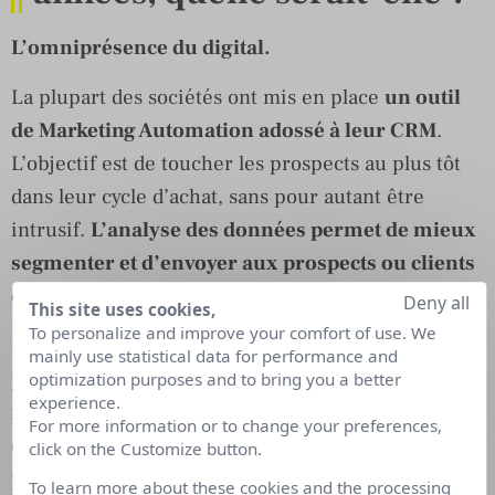
L’omniprésence du digital.
La plupart des sociétés ont mis en place
un outil
de Marketing Automation adossé à leur CRM
.
L’objectif est de toucher les prospects au plus tôt
dans leur cycle d’achat, sans pour autant être
intrusif.
L’analyse des données permet de mieux
segmenter et d’envoyer aux prospects ou clients
des contenus liés à leurs préoccupations
.
Deny all
This site uses cookies,
To personalize and improve your comfort of use. We
Le contenu est clé pour déclencher l’intérêt des
mainly use statistical data for performance and
prospects au plus tôt, via des livres blancs,
optimization purposes and to bring you a better
experience.
infographies, vidéos, témoignages clients, articles
For more information or to change your preferences,
de blog ou webinars. Invitation par email,
click on the Customize button.
promotion sur les réseaux sociaux, microsite et
To learn more about these cookies and the processing