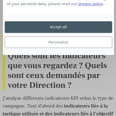
application mobile de l’événement, prise de
of your personal data, please read our
privacy policy
.
rendez-vous en ligne avec les experts, interactions
durant les plénières, enquête en ligne, etc …
Accept all
Comment mesurez-vous le
Personalize
succès d’une campagne ?
Quels sont les indicateurs
que vous regardez ? Quels
sont ceux demandés par
votre Direction ?
J’analyse différents indicateurs KPI selon le type de
campagne. Tout d’abord des
indicateurs liés à la
tactique utilisée et des indicateurs liés à l’objectif