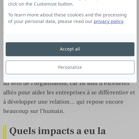
service et qui le produisent. Chez SPIE ICS, ce sont
click on the Customize button.
les ingénieurs d’affaires qui orchestrent la relation
To learn more about these cookies and the processing
of your personal data, please read our
privacy policy
.
client. Ils ont donc besoin d’un panel d’outils
cohérents qui servent la variété des attentes et des
chronologies de leurs interlocuteurs.
Accept all
Si le marketing et la communication peuvent avoir
des objectifs, des calendriers et des indicateurs
Personalize
distincts, il est fortement conseillée de les aligner
au sein de l’organisation, car ils sont d’excellents
alliés pour aider les entreprises à se différentier et
à développer une relation… qui repose encore
beaucoup sur l’humain.
Quels impacts a eu la