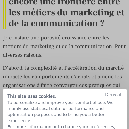
encore une frontière entre
les métiers du marketing et
de la communication ?
Je constate une porosité croissante entre les
métiers du marketing et de la communication. Pour
diverses raisons.
D’abord, la complexité et l’accélération du marché
impacte les comportements d’achats et amène les
organisations à faire converger ces pratiques qui
ont toute leur place dans le tunnel d’acquisition ou
Deny all
This site uses cookies,
de conversion du client
To personalize and improve your comfort of use. We
mainly use statistical data for performance and
optimization purposes and to bring you a better
Ensuite parce que, dans une société de services en
experience.
B to B, ce sont les mêmes personnes qui vendent le
For more information or to change your preferences,