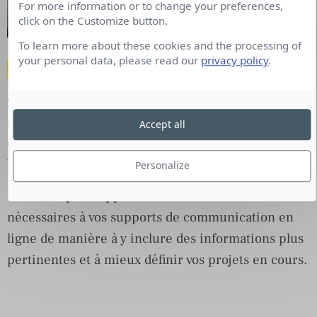
For more information or to change your preferences,
click on the Customize button.
To learn more about these cookies and the processing of
your personal data, please read our
privacy policy
.
4. Ayez le soucis du détail
Gardez en tête qu’un client potentiel ne
s’intéressera pas seulement à votre travail. Qu’en
Accept all
est-il de votre site web et de vos réseaux sociaux ?
Votre bio est-elle à jour ?
Personalize
N’hésitez pas à apporter les modifications
nécessaires à vos supports de communication en
ligne de manière à y inclure des informations plus
pertinentes et à mieux définir vos projets en cours.