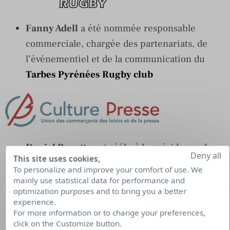
Fanny Adell
a été nommée responsable
commerciale, chargée des partenariats, de
l’événementiel et de la communication du
Tarbes Pyrénées Rugby club
Daniel Panetto
est réélu à la présidence de
Deny all
This site uses cookies,
l’Union nationale des diffuseurs de presse,
To personalize and improve your comfort of use. We
aujourd’hui
Culture Presse
mainly use statistical data for performance and
optimization purposes and to bring you a better
experience.
For more information or to change your preferences,
click on the Customize button.