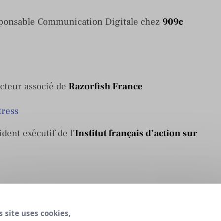
onsable Communication Digitale chez
909c
cteur associé de
Razorfish France
ent exécutif de l’
Institut français d’action sur
et communications manager chez
Takaneo
s site uses cookies,