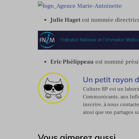
Julie Haget
est nommée directric
Eric Phélippeau
est nommé prési
Un petit rayon 
Culture RP est un labora
Communicants, aux Influ
inscrire, à nous contact
ainsi que vos partages s
Vous aimerez aussi