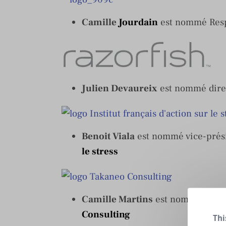
Camille
Jourdain
est nommé Resp
Julien Devaureix
est nommé dire
Benoit Viala
est nommé vice-présid
le stress
Camille Martins
est nommée PR 
Consulting
Thi