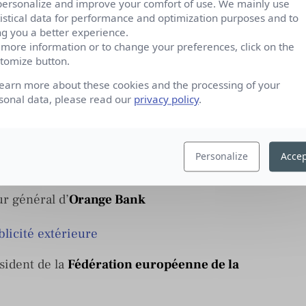
personalize and improve your comfort of use. We mainly use
tistical data for performance and optimization purposes and to
ng you a better experience.
 more information or to change your preferences, click on the
eur général adjoint de Team Media en charge du
tomize button.
learn more about these cookies and the processing of your
sonal data, please read our
privacy policy
.
ctrice générale adjointe de
We Are Social
Personalize
Accep
r général d’
Orange Bank
ident de la
Fédération européenne de la