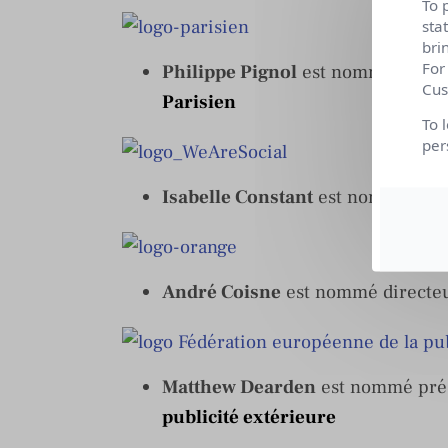
To 
sta
bri
For
Philippe Pignol
est nommé direct
Cus
Parisien
To 
per
Isabelle Constant
est nommée dire
André Coisne
est nommé directeu
Matthew Dearden
est nommé prés
publicité extérieure