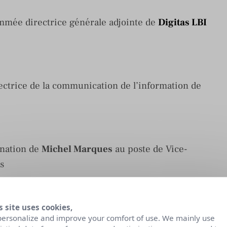
mmée directrice générale adjointe de
Digitas LBI
ctrice de la communication de l’information de
nation de
Michel Marques
au poste de Vice-
s
au DG de
Publicis Media
s site uses cookies,
personalize and improve your comfort of use. We mainly use