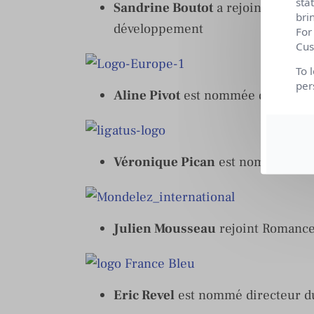
sta
Sandrine Boutot
a rejoint l’agen
bri
développement
For
Cus
To 
per
Aline Pivot
est nommée directrice
Véronique Pican
est nommée dire
Julien Mousseau
rejoint Romanc
Eric Revel
est nommé directeur d