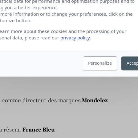
tistical data for performance and optimization purposes and to
ce
ID & Napoli
en qualité de directrice du
ng you a better experience.
 more information or to change your preferences, click on the
tomize button.
learn more about these cookies and the processing of your
sonal data, please read our
privacy policy
.
 de la communication d’
Europe 1
Personalize
Accep
ctrice générale de
Ligatus France
e comme directeur des marques
Mondelez
u réseau
France Bleu