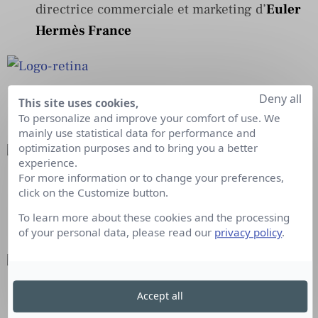
directrice commerciale et marketing d’
Euler
Hermès France
Estelle Reale
est nommée directrice
Deny all
This site uses cookies,
To personalize and improve your comfort of use. We
marketing EMEA de
Sublime Skinz
mainly use statistical data for performance and
optimization purposes and to bring you a better
experience.
For more information or to change your preferences,
Frédérique Barthélemy
est nommée
click on the Customize button.
directrice de la communication de
Direct
To learn more about these cookies and the processing
Energie
of your personal data, please read our
privacy policy
.
Charlie Bouchet
est nommé directrice de la
Accept all
communication de
Mullen Lowe Group