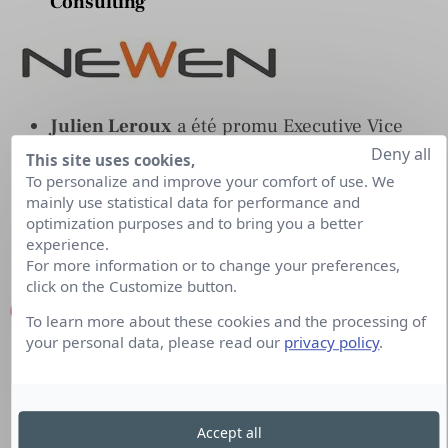
Consulting
Julien Leroux
a été promu Executive Vice
Deny all
President, sales & content dévelopment de
This site uses cookies,
To personalize and improve your comfort of use. We
Newen Distribution UK, nouvelle filiale du
mainly use statistical data for performance and
groupe Newen
optimization purposes and to bring you a better
experience.
For more information or to change your preferences,
click on the Customize button.
To learn more about these cookies and the processing of
your personal data, please read our
privacy policy
.
Pauline Garcia
est nommée social media
manager chez
Conversationnel
, agence-
Accept all