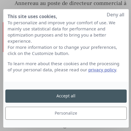
Annereau au poste de directeur commercial à
l’agence
Hungry and Foolish
Deny all
This site uses cookies,
To personalize and improve your comfort of use. We
mainly use statistical data for performance and
optimization purposes and to bring you a better
experience.
For more information or to change your preferences,
click on the Customize button.
Stéphane Père
est nommé chief data officer
To learn more about these cookies and the processing
of your personal data, please read our
privacy policy
.
de
The Economist Group
Accept all
Personalize
Valérie de Lignières
est nommée directrice
ventes directes et digitales de
Met Life France