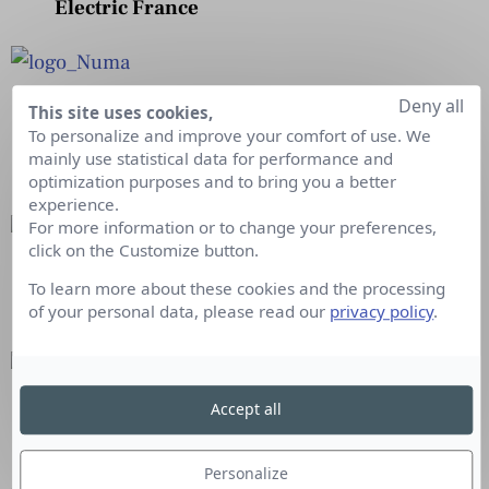
Electric France
Deny all
Perrine Grua
est nommée directrice
This site uses cookies,
To personalize and improve your comfort of use. We
communautés et éducation pour la start-up
mainly use statistical data for performance and
Numa
optimization purposes and to bring you a better
experience.
For more information or to change your preferences,
click on the Customize button.
Maurizio Biondi
est nommé directeur
To learn more about these cookies and the processing
marketing de
McDonald’s France
of your personal data, please read our
privacy policy
.
Accept all
Antony Robert
est nommé nouveau directeur
artistique de
l’agence Shops
Personalize