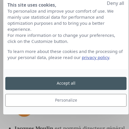
Deny all
This site uses cookies,
Christopher Caussin
prend la tête de
DBI
To personalize and improve your comfort of use. We
France
mainly use statistical data for performance and
optimization purposes and to bring you a better
experience.
For more information or to change your preferences,
click on the Customize button.
To learn more about these cookies and the processing of
your personal data, please read our
privacy policy
.
Laure Poquet
prend la direction générale de
Change
Accept all
Personalize
Jacques Moulin
est nommé directeur général