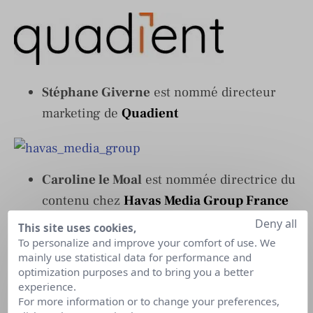
Stéphane Giverne
est nommé directeur
marketing de
Quadient
Caroline le Moal
est nommée directrice du
contenu chez
Havas Media Group France
Deny all
This site uses cookies,
To personalize and improve your comfort of use. We
mainly use statistical data for performance and
Laetitia Pfeipfer
est nommée directrice
optimization purposes and to bring you a better
experience.
générale adjointe de
Publicis Nurun
For more information or to change your preferences,