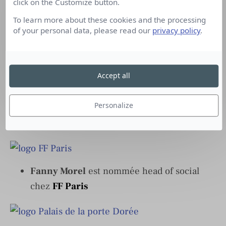
click on the Customize button.
To learn more about these cookies and the processing
Catherine Laplanche
est nommée
of your personal data, please read our
privacy policy
.
directrice commerciale presse de
Ketil
Media
Accept all
Personalize
Anne-Sophie Carbo
est nommée directrice
du développement de
McCann Worldgroup
Fanny Morel
est nommée head of social
chez
FF Paris