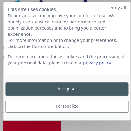
Deny all
This site uses cookies,
To personalize and improve your comfort of use. We
mainly use statistical data for performance and
optimization purposes and to bring you a better
experience.
For more information or to change your preferences,
click on the Customize button.
Charles-Albert Ponce
a été promu directeur
général France de
Staci
To learn more about these cookies and the processing of
your personal data, please read our
privacy policy
.
Accept all
Aurélie Willi
est nommée directeur de la
Personalize
communication de
l’INRIA