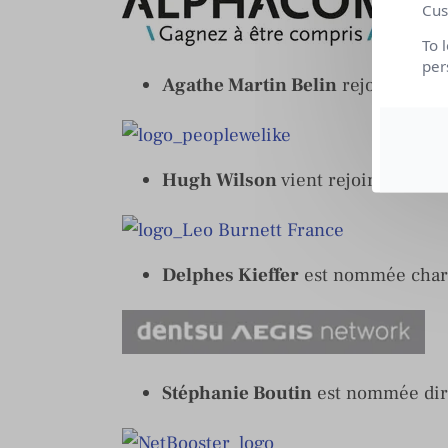
Cus
To 
per
Agathe Martin Belin
rejoint
Alph
Hugh Wilson
vient rejoindre l’a
Delphes Kieffer
est nommée char
Stéphanie Boutin
est nommée dire