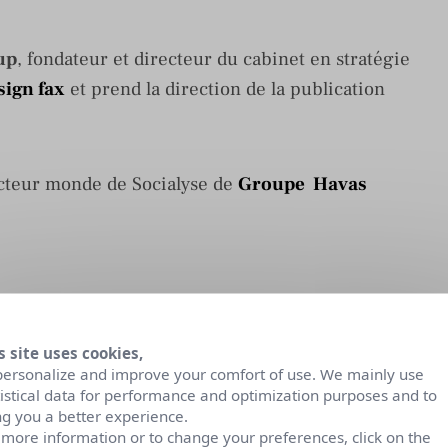
up
, fondateur et directeur du cabinet en stratégie
sign fax
et prend la direction de la publication
teur monde de Socialyse de
Groupe Havas
 directrice d’
Extrême Sensio
Social Media
s site uses cookies,
personalize and improve your comfort of use. We mainly use
tistical data for performance and optimization purposes and to
ng you a better experience.
 more information or to change your preferences, click on the