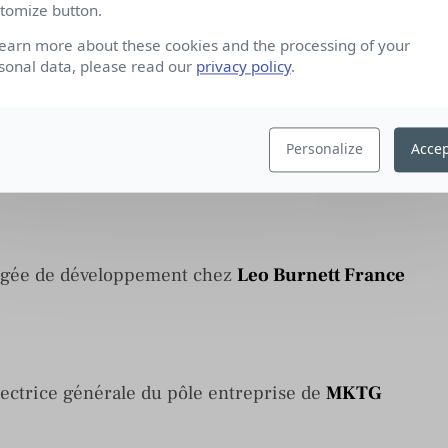
tomize button.
learn more about these cookies and the processing of your
sonal data, please read our
privacy policy
.
acom
en tant que directrice du pôle contenus
Personalize
Accep
gence
People we like
en tant que partner
gée de développement chez
Leo Burnett France
ctrice générale du pôle entreprise de
MKTG