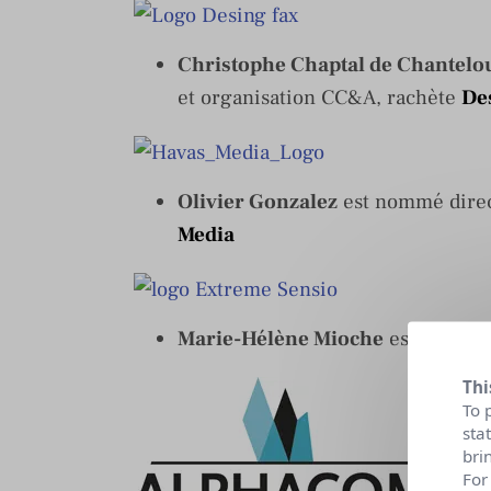
Christophe Chaptal de Chantelo
et organisation CC&A, rachète
De
Olivier Gonzalez
est nommé direc
Media
Marie-Hélène Mioche
est nommée
Thi
To 
sta
bri
For