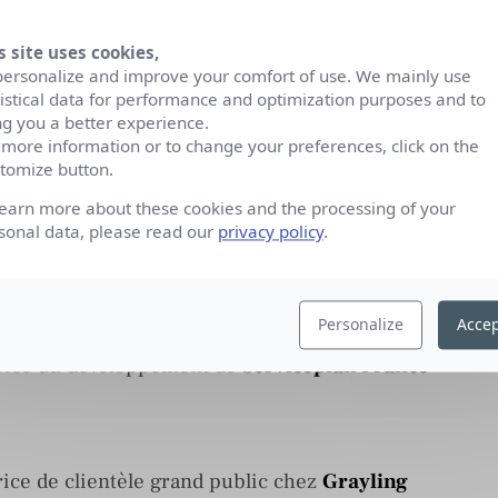
s site uses cookies,
personalize and improve your comfort of use. We mainly use
tistical data for performance and optimization purposes and to
ng you a better experience.
 more information or to change your preferences, click on the
tomize button.
learn more about these cookies and the processing of your
irectrice commerciale de Stratégies chez
sonal data, please read our
privacy policy
.
Personalize
Accep
rice du développement de
Serviceplan France
ice de clientèle grand public chez
Grayling