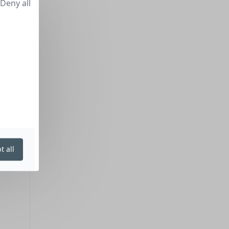
Deny all
t all