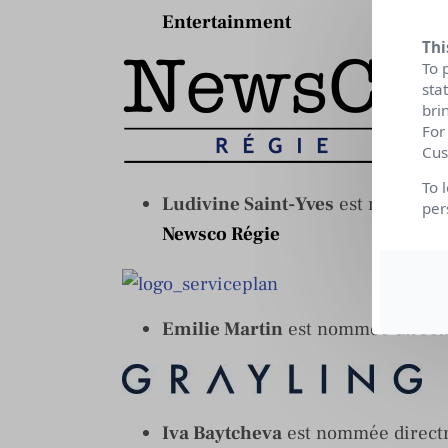
Entertainment
Thi
To 
sta
bri
For
Cus
To 
Ludivine Saint-Yves
est nommée d
per
Newsco Régie
Emilie Martin
est nommée direct
Iva Baytcheva
est nommée directr