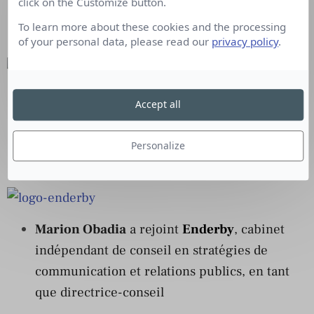
click on the Customize button.
Sophie Huet
est nommée adjointe à la
To learn more about these cookies and the processing
directrice de l’information de l’
AFP
of your personal data, please read our
privacy policy
.
Pixelis Branding for Good
, agence
Accept all
indépendante spécialisée dans le branding,
crée une direction des stratégies, pilotée par
Personalize
Clémence Sanlis
et par
Alain Cazes
Marion Obadia
a rejoint
Enderby
, cabinet
indépendant de conseil en stratégies de
communication et relations publics, en tant
que directrice-conseil