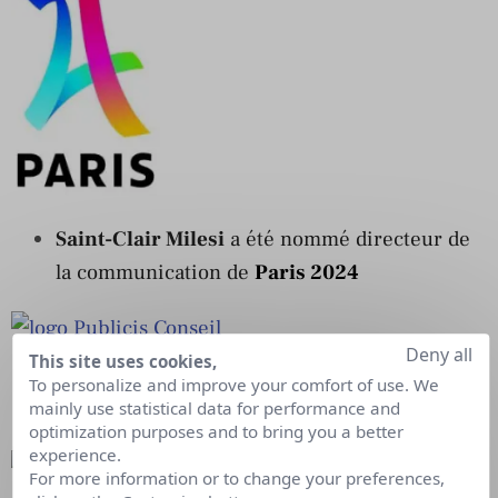
Saint-Clair Milesi
a été nommé directeur de
la communication de
Paris 2024
Deny all
This site uses cookies,
Andreea Zaharcu
est nommé international
To personalize and improve your comfort of use. We
mainly use statistical data for performance and
account manager chez
Publicis Conseil
optimization purposes and to bring you a better
experience.
For more information or to change your preferences,