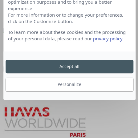
optimization purposes and to bring you a better
Antonia Ceppi
rejoint l’agence
Little Buddha
experience.
For more information or to change your preferences,
en tant que global strategy director
click on the Customize button.
To learn more about these cookies and the processing
of your personal data, please read our
privacy policy
.
Valérie Duport
quitte Chanel pour la
direction de la communication de
Kering
Accept all
Jean-Michel Neyret
est nommé directeur
Personalize
général de
Fullsix Group France