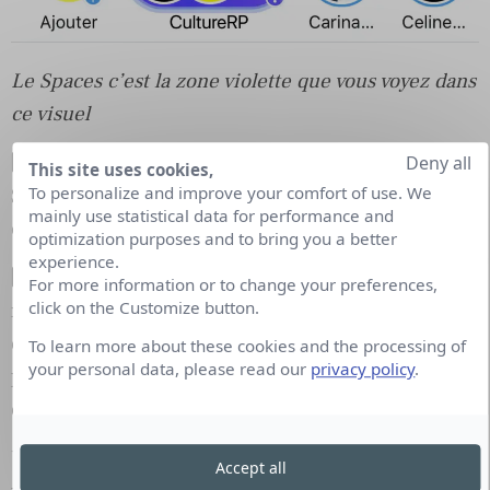
Le Spaces c’est la zone violette que vous voyez dans
ce visuel
3️⃣ Il vous suffit maintenant de tapoter sur le
Deny all
This site uses cookies,
To personalize and improve your comfort of use. We
Spaces de Culture RP, puis de suivre ensuite les
mainly use statistical data for performance and
étapes indiquées par Twitter.
optimization purposes and to bring you a better
experience.
4️⃣ Pour demander le micro, vous appuyez sur le
For more information or to change your preferences,
click on the Customize button.
micro qui se trouve en bas à gauche de votre
écran. Cela enverra un signal au modérateur qui
To learn more about these cookies and the processing of
your personal data, please read our
privacy policy
.
pourra vous faire participer en audio dans la
conversation.
Un dernier point, les Spaces de Twitter
Accept all