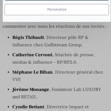
fonctionnent en direct, parce que, comme dans la
vraie vie, la magie est dans l’instant.
Personalize
Nous vous attendons pour échanger, partager et
commenter avec nous les réactions de nos invités :
Régis Thibault
, Directeur pôle RP &
Influence chez Gulfstream Group.
Catherine Cervoni
, Attachée de presse,
médias & influence – RP/RP2.0.
Stéphane Le Bihan
, Directeur général chez
VVF.
Jérôme Monange
, Fondateur Lab LUXURY
and RETAIL.
Cyndie Bettant
, Directrice Impact et