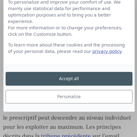
To personalize and improve your comfort of use. We
ensemble de prospects (un segment horaire d’une
mainly use statistical data for performance and
optimization purposes and to bring you a better
chaîne TV, les lecteurs d’un magazine ou le trafic
experience.
entrant d’un site d’information).
For more information or to change your preferences,
click on the Customize button.
Chaque canal a ses spécificités, mais on peut, à
To learn more about these cookies and the processing
partir de la segmentation introduite plus haut,
of your personal data, please read our
privacy policy
.
proposer une ligne générale pour une stratégie
prédictive-prescriptive en fonction du type de
canal :
Accept all
–
Sur des prospects connus/actifs :
c’est le cas
Personalize
idéal pour un marketing de la micro-performance.
L’historique permet des prédictions puissantes et
le prescriptif peut descendre au niveau individuel
pour les exploiter au maximum. Les principes
décrits dans la
tribune précédente
sur l’email