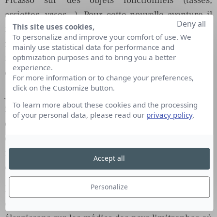
assiettes, vases…). Pour cette nouvelle aventure il
Deny all
This site uses cookies,
me fallait communiquer enfin dans la presse et de
To personalize and improve your comfort of use. We
manière efficace pour mettre en avant et
mainly use statistical data for performance and
optimization purposes and to bring you a better
rapidement le côté « nouveauté » de cette
experience.
collection.
For more information or to change your preferences,
click on the Customize button.
J’ai donc fait appel à une attachée de presse
To learn more about these cookies and the processing
indépendante, rencontrée via le « bouche à
of your personal data, please read our
privacy policy
.
oreille ». Son expertise m’a été et reste aujourd’hui
d’une grande aide. Je ne recherche pas la quantité
mais la qualité et mon attachée de presse l’a bien
Accept all
compris.
Personalize
Mes objets étant dans le domaine du « luxe », notre
cible presse est assez réduite alors nous