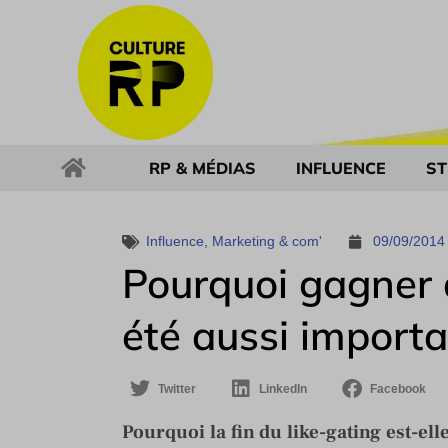
RP & MÉDIAS
INFLUENCE
ST
Influence
,
Marketing & com'
09/09/2014
Pourquoi gagner 
été aussi import
Twitter
LinkedIn
Facebook
Pourquoi la fin du like-gating est-e