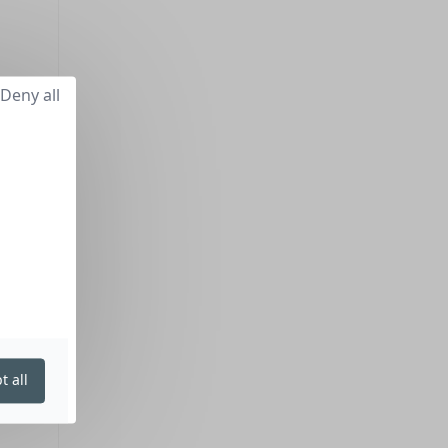
Deny all
t all