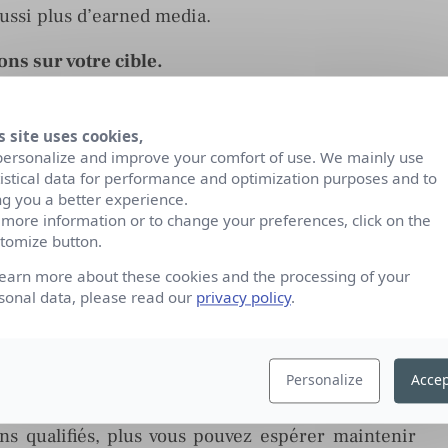
aussi plus d’earned media.
ns sur votre cible.
x seront les retours « organiques » suite à vos
arlantes seront les informations démographiques
s site uses cookies,
e Facebook. Plus aussi vous serez en mesure de
personalize and improve your comfort of use. We mainly use
tistical data for performance and optimization purposes and to
ents potentiels, et quelles catégories géo-
ng you a better experience.
es à quels messages.
 more information or to change your preferences, click on the
tomize button.
ort impact sur votre cible en un temps limité.
learn more about these cookies and the processing of your
fans jusqu’à 4 fois par jour dans leur newsfeed
sonal data, please read our
privacy policy
.
our pour le reste des utilisateurs.
nde.
Personalize
Accep
 des fans par publication continue de diminuer
ans qualifiés, plus vous pouvez espérer maintenir