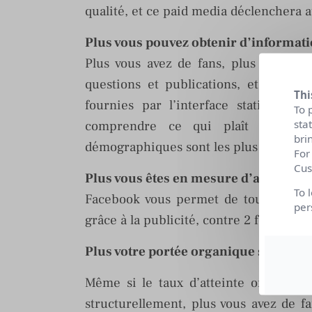
qualité, et ce paid media déclenchera 
Plus vous pouvez obtenir d’informatio
Plus vous avez de fans, plus nombreu
questions et publications, et plus p
Thi
fournies par l’interface statistiqu
To 
sta
comprendre ce qui plaît à vos cli
bri
démographiques sont les plus réceptiv
For
Cus
Plus vous êtes en mesure d’avoir un f
To 
Facebook vous permet de toucher vos 
per
grâce à la publicité, contre 2 fois par j
Plus votre portée organique sera gra
Même si le taux d’atteinte organique
structurellement, plus vous avez de f