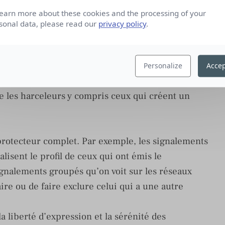
learn more about these cookies and the processing of your
sonal data, please read our
privacy policy
.
temps et le comportement positif des utilisateurs.
lveillant baissera et pourra entraîner une exclusion
Personalize
Accep
re les harceleurs y compris ceux qui créent un
protecteur complet. Par exemple, les signalements
nalisent le profil de ceux qui ont émis le
ignalements groupés qu’on voit sur les réseaux
aire ou de faire exclure celui qui a une autre
la liberté d’expression et la sérénité des