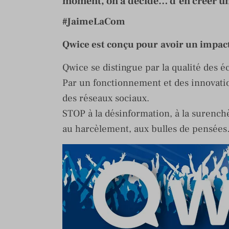
moment, on a décidé… d’en créer un
#JaimeLaCom
Qwice est
conçu pour
avoir un impact 
Qwice se distingue par la qualité des é
Par un fonctionnement et des innovation
des réseaux sociaux.
STOP à la désinformation, à la surenchè
au harcèlement, aux bulles de pensée