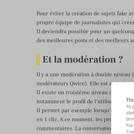
Pour éviter la création de sujets fake 
propre équipe de journalistes qui créero
Il deviendra possible pour un quelconq
des meilleures posts et des meilleurs 
Et la modération ?
Il y a une modération à double niveau (
modérateurs Qwice). Elle est assistée p
Il existe un troisième niveau de modéra
Thi
notamment le profil de l’utilisateur.
To 
Il permet par exemple lorsqu’on commen
sta
en 1 clic. A ce moment, les profils de n
bri
For
commentaires. La conversation continue
Cus