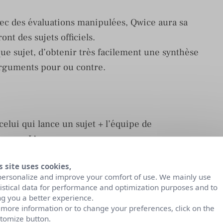
avec des évaluations manipulées, Qwice aura sa
nt des sujets officiels.
ue sujet, d’obtenir très facilement une synthèse
arguments pour ou contre.
celui qui lance un sujet + l’équipe de
ar une IA.
tion exclusif inventé par Qwice qui utilise
s site uses cookies,
personalize and improve your comfort of use. We mainly use
ce à se faire agresser, de se mettre en sécurité
tistical data for performance and optimization purposes and to
iveaux insuffisants disparaissent ainsi que leurs
ng you a better experience.
 more information or to change your preferences, click on the
 mais seulement avec les utilisateurs
tomize button.