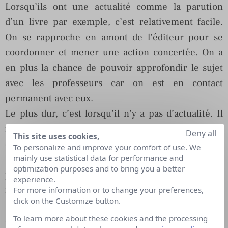
Lorsqu’ils ont une actualité comme la parution
d’un livre par exemple, c’est relativement facile.
On se rapproche en amont de l’éditeur pour se
coordonner et mener une action concertée. On a
en plus la chance de pouvoir approfondir le sujet
avec les professeurs car on est en contact
permanent avec eux.
Le plus dur, c’est lorsqu’il n’y a pas d’actualité. Il
faut alors redoubler de créativité pour réussir à
Deny all
This site uses cookies,
occuper le terrain médiatique. Quand on est dans
To personalize and improve your comfort of use. We
mainly use statistical data for performance and
une école, les contenus intéressants ne manquent
optimization purposes and to bring you a better
pas. A condition d’aller les chercher, de demander
experience.
régulièrement aux professeurs sur quels sujets ils
For more information or to change your preferences,
click on the Customize button.
travaillent, de les alerter sur les actualités traitées
To learn more about these cookies and the processing
dans les médias pour éventuellement rebondir…