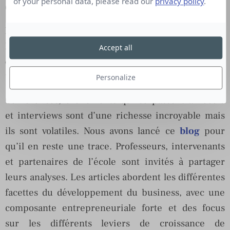
of your personal data, please read our
privacy policy
.
C’est l’essentiel du travail.
Le Blog Expertise de Novancia est un blog sur le
Business Development. Quelle est l’ambition de
Accept all
ce blog et comment comptez-vous le développer
?
Personalize
Conférences, évènements qui se passent à l’école
et interviews sont d’une richesse incroyable mais
ils sont volatiles. Nous avons lancé ce
blog
pour
qu’il en reste une trace. Professeurs, intervenants
et partenaires de l’école sont invités à partager
leurs analyses. Les articles abordent les différentes
facettes du développement du business, avec une
composante entrepreneuriale forte et des focus
sur les différents leviers de croissance de