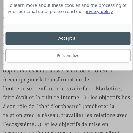
To learn more about these cookies and the processing of
(personnalisation), les Directeurs Marketing
your personal data, please read our
privacy policy
.
cherchent le bon modèle, en expérimentant,
en prenant des risques et en apprenant de leurs
erreurs. La troisième catégorie est celle des
Accept all
signaux faibles, qui pourraient être précurseurs de
ce que sera la fonction Marketing dans le futur. On
Personalize
peut les ranger en trois grands ensembles : les
objectifs liés à la transversalité de la fonction
(accompagner la transformation de
l’entreprise, renforcer le savoir-faire Marketing,
faire évoluer la culture interne…) ; les objectifs liés
à son rôle de “chef d’orchestre” (améliorer la
relation avec le réseau, travailler les relations avec
l’écosystème…); et les objectifs de mise en