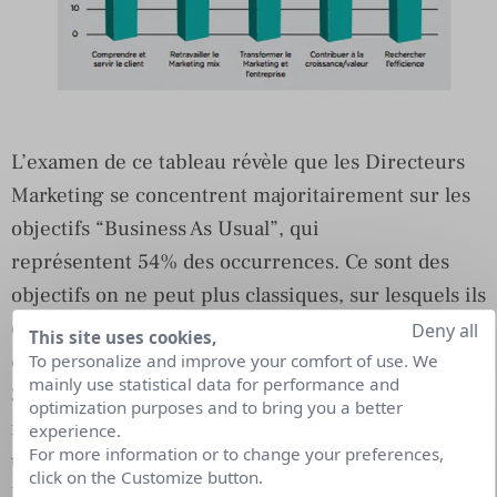
L’examen de ce tableau révèle que les Directeurs
Marketing se concentrent majoritairement sur les
objectifs “Business As Usual”, qui
représentent 54% des occurrences. Ce sont des
objectifs on ne peut plus classiques, sur lesquels ils
ont toujours été responsabilisés : contribuer à la
Deny all
This site uses cookies,
croissance (objectif le plus souvent cité, repris par
To personalize and improve your comfort of use. We
mainly use statistical data for performance and
38% des CMO), améliorer la satisfaction client, la
optimization purposes and to bring you a better
rentabilité… La deuxième catégorie est celle des
experience.
For more information or to change your preferences,
tendances majeures : digitaliser le Marketing et
click on the Customize button.
l’améliorer la connaissance client