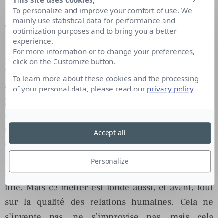
This site uses cookies,
To personalize and improve your comfort of use. We
Premium
voient le jour dans les mois qui
mainly use statistical data for performance and
viennent, créant une véritable différenciation, et
optimization purposes and to bring you a better
revalorisant ce métier de passionné(e)s.
experience.
For more information or to change your preferences,
Pouvoir proposer à ses clients des relations
click on the Customize button.
privilégiées avec les journalistes qui le feront
To learn more about these cookies and the processing
avancer dans sa réflexion, leur offrir une veille
of your personal data, please read our
privacy policy
.
pertinente et structurée des tendances, des
analyses intelligentes (et pas seulement chiffrées !)
de leur présence dans les médias… Tout cela prend
Accept all
du temps mais est tellement plus intéressant.
Etre responsable presse exige d’être d’expert en
Personalize
médias et en décryptage de l’information on et off-
line. Mais ce métier est fondé aussi, et avant, tout
sur la qualité des relations humaines. Cela ne
s’invente pas, ne s’improvise pas, mais cela