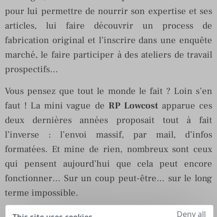
pour lui permettre de nourrir son expertise et ses
articles, lui faire découvrir un process de
fabrication original et l’inscrire dans une enquête
marché, le faire participer à des ateliers de travail
prospectifs…
Vous pensez que tout le monde le fait ? Loin s’en
faut ! La mini vague de
RP Lowcost
apparue ces
deux dernières années proposait tout à fait
l’inverse : l’envoi massif, par mail, d’infos
formatées. Et mine de rien, nombreux sont ceux
qui pensent aujourd’hui que cela peut encore
fonctionner… Sur un coup peut-être… sur le long
terme impossible.
Et il est fort à parier que des offres de
RP
Deny all