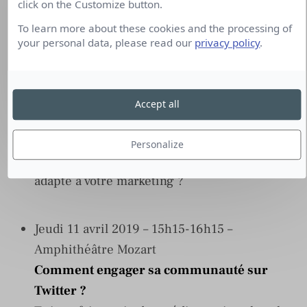
click on the Customize button.
Plenière
To learn more about these cookies and the processing of
GO VIRAL
your personal data, please read our
privacy policy
.
Animer et travailler avec des influenceurs est
devenu incontournable pour le marketing, qui
sont ces instagrammeurs, youTubeurs,
Accept all
podcasteurs et comment les marketers les
utilisent ils ? Quels profils de brand
Personalize
ambassadors ? Comment créer du contenu
adapte à votre marketing ?
Jeudi 11 avril 2019 – 15h15-16h15 –
Amphithéâtre Mozart
Comment engager sa communauté sur
Twitter ?