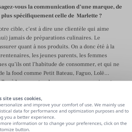
sagez-vous la communication d’une marque, de
 plus spécifiquement celle de Marlette ?
tre cible, c’est à dire une clientèle qui aime
’hui) jamais de préparations culinaires. Le
assurer quant à nos produits. On a donc été à la
trentenaires, les jeunes parents, les femmes
es qu’ils ont l’habitude de consommer, et qui ne
 de la food comme Petit Bateau, Faguo, Lolë…
ler à la rencontre de ces personnes, qui sont
nimons nos réseaux sociaux aujourd’hui en
s site uses cookies,
t de pédagogie auprès de nos clients
personalize and improve your comfort of use. We mainly use
tistical data for performance and optimization purposes and to
ng you a better experience.
 more information or to change your preferences, click on the
tomize button.