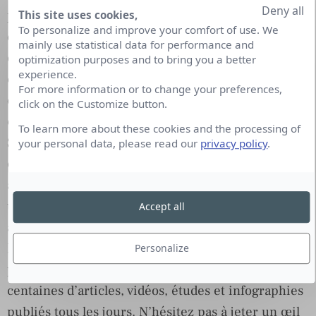
Deny all
pertinents du Web – est une pratique de marketing
This site uses cookies,
To personalize and improve your comfort of use. We
de plus en plus courante. Elle permet aux
mainly use statistical data for performance and
entreprises de partager des contenus sans les
optimization purposes and to bring you a better
experience.
créer elles-mêmes. C’est aussi une manière
For more information or to change your preferences,
d’augmenter son influence grâce au partage de
click on the Customize button.
contenus créés par d’autres entreprises.
To learn more about these cookies and the processing of
Si les réseaux sociaux ont été la méthode la plus
your personal data, please read our
privacy policy
.
courante pour partager du contenu jusqu’à
aujourd’hui, de nombreuses entreprises créent
une synthèse hebdomadaire ou mensuelle avec les
Accept all
articles les plus pertinents dans leur secteur.
Fort heureusement, il existe de nombreux outils
Personalize
pour aider les entreprises à suivre et analyser les
centaines d’articles, vidéos, études et infographies
publiés tous les jours. N’hésitez pas à jeter un œil