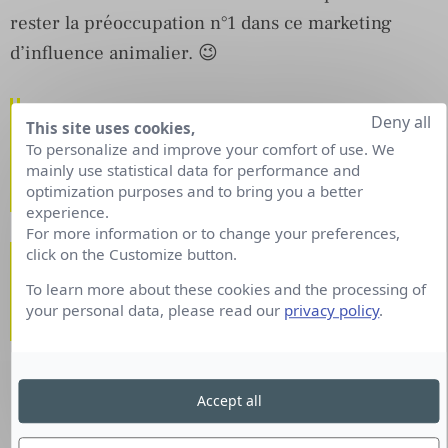
rester la préoccupation n°1 dans ce marketing
d’influence animalier. 😉
Le Top 5 des animaux
Deny all
This site uses cookies,
Influents sur Instagram en
To personalize and improve your comfort of use. We
mainly use statistical data for performance and
France
optimization purposes and to bring you a better
experience.
For more information or to change your preferences,
1 – Natsu le chien du 1er
click on the Customize button.
Youtubeur Français Squeezie,
To learn more about these cookies and the processing of
your personal data, please read our
privacy policy
.
762 K followers
Accept all