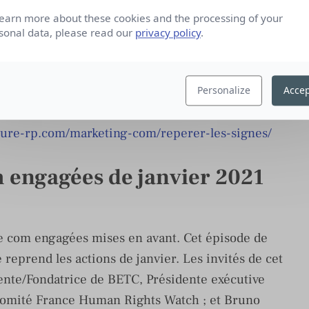
learn more about these cookies and the processing of your
sonal data, please read our
privacy policy
.
n propose des conseils pour déceler ces signes. Et
Personalize
Accep
cer une conversation sur le sujet.
lture-rp.com/marketing-com/reperer-les-signes/
m engagées de janvier 2021
 de com engagées mises en avant. Cet épisode de
 reprend les actions de janvier. Les invités de cet
ente/Fondatrice de BETC, Présidente exécutive
Comité France Human Rights Watch ; et Bruno