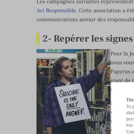
Les campagnes suivantes représentent 
Act Responsible
. Cette association a é
communications autour des responsabil
2-
Repérer les signes
Pour la J
nous vous
Papyrus a
étant de 
repérer c
Thi
Papyrus e
To 
consacre 
sta
bri
rôle est 
For
qui sont 
Cus