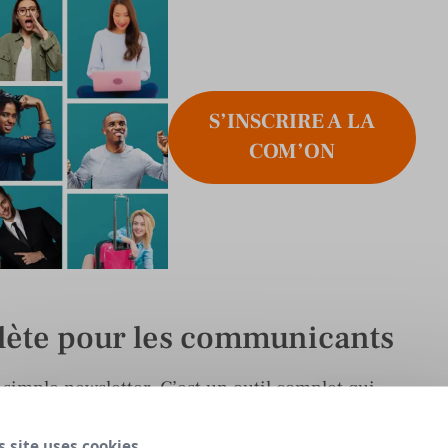
S’INSCRIRE A LA
COM’ON
lète pour les communicants
simple newsletter. C’est un outil complet qui
 ressources indispensables pour les
s site uses cookies,