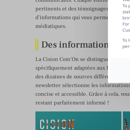
communicants. Chaque édition de la ne
To 
pertinents et des témoignages inspiran
sta
d’informations qui vous permettra de re
bri
For
médiatiques.
Cus
To 
Des informations cibl
per
La Cision Com’On se distingue par sa ca
spécifiquement adaptées aux besoins d
des dizaines de sources différentes pour
newsletter sélectionne les informations
concise et accessible. Grâce à cela, v
restant parfaitement informé !