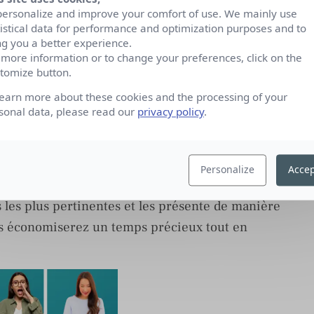
wsletter comprend un podcast, des articles
personalize and improve your comfort of use. We mainly use
ts. En un seul endroit, vous avez accès à une mine
tistical data for performance and optimization purposes and to
ster à jour sur les dernières tendances
ng you a better experience.
 more information or to change your preferences, click on the
tomize button.
learn more about these cookies and the processing of your
ées pour une veille efficace
sonal data, please read our
privacy policy
.
pacité à fournir des informations ciblées,
es communicants. Vous n’aurez plus à parcourir
Personalize
Accep
 trouver les actualités qui vous intéressent. La
 les plus pertinentes et les présente de manière
ous économiserez un temps précieux tout en