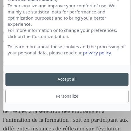
de la communication doivent ensemble s’engager à
To personalize and improve your comfort of use. We
mainly use statistical data for performance and
former ceux qui n’accèdent pas à ces formations
optimization purposes and to bring you a better
puis à ces métiers. La communication responsable
experience.
For more information or to change your preferences,
que nous appelons tous de nos vœux doit être une
click on the Customize button.
communication d’engagement inclusive.
To learn more about these cookies and the processing of
your personal data, please read our
privacy policy
.
Dans cet objectif, l’ISCOM invite ses entreprises
partenaires à aller au-delà de l’offre traditionnelle
de stages ou de contrats d’apprentissage et à
Accept all
s’engager, avec l’école, dans un processus global de
co-construction de la formation.
Personalize
L’entreprise s’associe résolument à la gouvernance
de l’école, à la sélection des étudiants et à
l’animation de la formation ; soit en participant aux
différentes instances de réflexion sur l’évolution