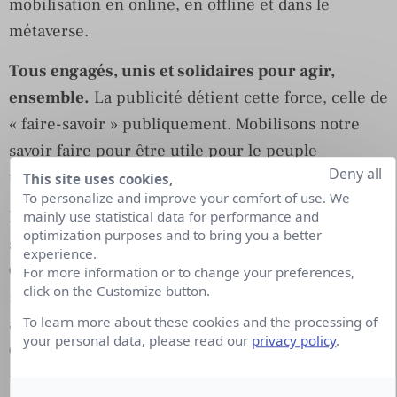
mobilisation en online, en offline et dans le
métaverse.
Tous engagés, unis et solidaires pour agir,
ensemble.
La publicité détient cette force, celle de
« faire-savoir » publiquement. Mobilisons notre
savoir faire pour être utile pour le peuple
Deny all
ukrainien, maintenant !
This site uses cookies,
To personalize and improve your comfort of use. We
Merci de partager, de commenter, de supporter, de
mainly use statistical data for performance and
optimization purposes and to bring you a better
suivre et de donner ce que vous pouvez :
Twitter
:
experience.
@generosites @IaaFrance @pascalcubb /
LinkedIn
For more information or to change your preferences,
click on the Customize button.
: @france-generosites @international-advertising-
association-france @pascalcubb /
Facebook
:
To learn more about these cookies and the processing of
your personal data, please read our
privacy policy
.
@infodonfr @IAAFrance @PascalCubb /
Instagram
: @Iaa_france @pascalcubb