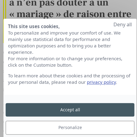
à n’en pas douter à un
« mariage » de raison entre
le marketing et le
Deny all
This site uses cookies,
To personalize and improve your comfort of use. We
commerce ?
mainly use statistical data for performance and
optimization purposes and to bring you a better
Oui, le commerce, le marketing et la
experience.
For more information or to change your preferences,
communication sont fiancés. Leur mariage
click on the Customize button.
s’approche et les préparatifs sont déjà bien
To learn more about these cookies and the processing of
avancés ! L’IA quant à elle intervient dans la vente
your personal data, please read our
privacy policy
.
sur 4 axes :
Le premier est l’axe de la visibilité. Il s’agit ici
Accept all
d’anticiper par des modèles prédictifs. On pourrait
dire, prédire l’avenir. Je pense à des modèles qui
Personalize
créent un lien direct entre l’effort fourni par