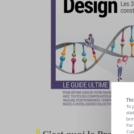
Thi
To 
sta
bri
For
Cus