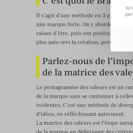
C’est quoi le Brand S
To 
per
Il s’agit d’une méthode en 3 parties, à
une marque forte. On y aborde les fonda
raison d’être, puis son positionnement 
plus axée vers la création, permet de d
Parlez-nous de l’im
de la matrice des vale
Le pentagramme des valeurs est un can
de la marque sans se cantonner à celles
évidentes. C’est une méthode de diver
d’idées, en réfléchissant autrement.
La matrice des valeurs est l’étape suiva
de la marque en définissant des critères