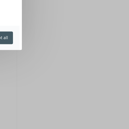
t all