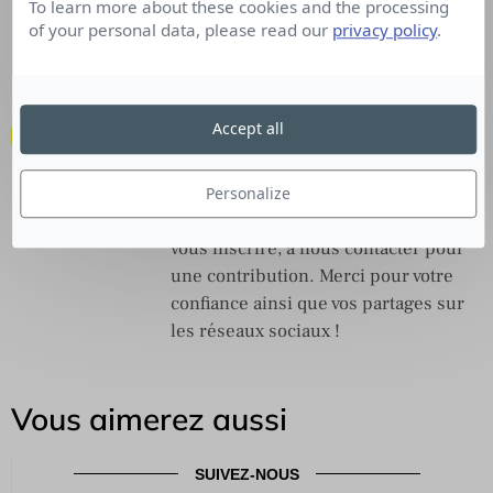
To learn more about these cookies and the processing
de contenu B2B
of your personal data, please read our
privacy policy
.
Lire l’article
Un petit rayon de Com'
Accept all
Culture RP est un laboratoire de
réflexion, un espace de parole ouvert
aux Communicants, aux Influenceurs,
Personalize
aux Journalistes… N’hésitez pas à
vous inscrire, à nous contacter pour
une contribution. Merci pour votre
confiance ainsi que vos partages sur
les réseaux sociaux !
Vous aimerez aussi
SUIVEZ-NOUS