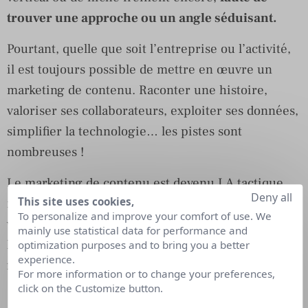
trouver une approche ou un angle séduisant.
Pourtant, quelle que soit l’entreprise ou l’activité,
il est toujours possible de mettre en œuvre un
marketing de contenu. Raconter une histoire,
valoriser ses collaborateurs, exploiter ses données,
simplifier la technologie… les pistes sont
nombreuses !
Le marketing de contenu est devenu LA tactique
Deny all
This site uses cookies,
marketing à adopter, pour créer une relation avec
To personalize and improve your comfort of use. We
votre cible avant l’achat. Mais comment trouver
mainly use statistical data for performance and
l’inspiration pour créer du contenu ? Comment
optimization purposes and to bring you a better
experience.
fidéliser son audience ?
For more information or to change your preferences,
click on the Customize button.
Cision propose 3 conseils pour votre marketing