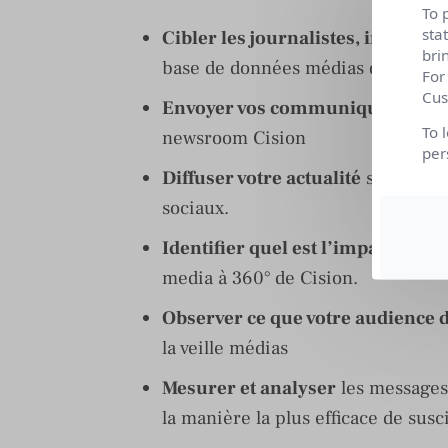
To 
sta
Cibler les journalistes, influenc
bri
base de données médias de plus de
For
Cus
Envoyer vos communiqués de pr
To 
newsroom Cision
per
Diffuser votre actualité
sur tous l
sociaux.
Identifier quel est l’impact
de vot
media à 360° de Cision.
Observer ce que votre audience d
la veille médias
Mesurer et analyser
les messages
la manière la plus efficace de susci