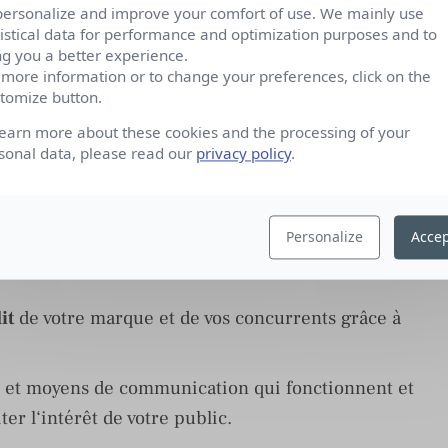
personalize and improve your comfort of use. We mainly use
tistical data for performance and optimization purposes and to
eurs et médias
de votre secteur à travers notre
ng you a better experience.
 1,6 million de contacts.
 more information or to change your preferences, click on the
tomize button.
esse
directement aux journalistes grâce à la
learn more about these cookies and the processing of your
sonal data, please read our
privacy policy
.
es canaux : presse, médias online, réseaux
Personalize
Accep
re stratégie de relations publiques avec la veille
it
de votre marque et de vos concurrents grâce à
 et moyens de communication qui fonctionnent et
ter l‘intérêt de votre public.