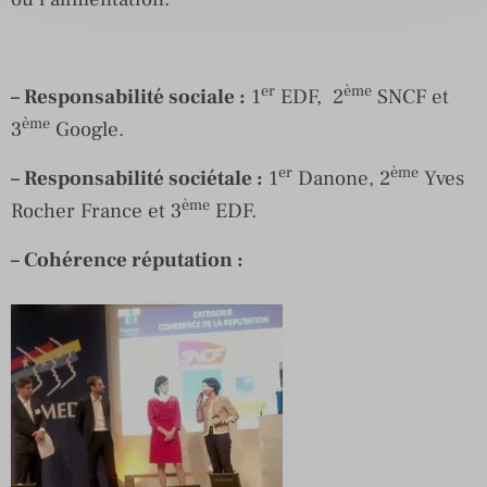
er
ème
– Responsabilité sociale :
1
EDF, 2
SNCF et
ème
3
Google.
er
ème
– Responsabilité sociétale :
1
Danone, 2
Yves
ème
Rocher France et 3
EDF.
– Cohérence réputation :