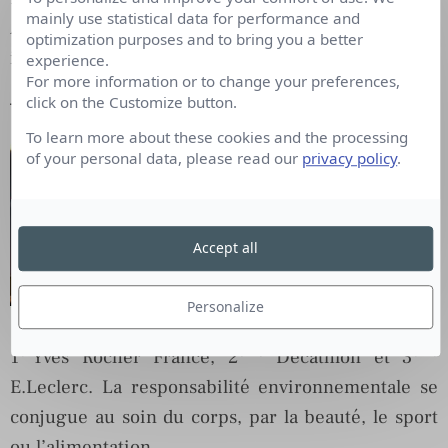
mainly use statistical data for performance and
Avec une hiérarchie différente, ce trio est
optimization purposes and to bring you a better
identique au palmarès de réputation générale.
experience.
For more information or to change your preferences,
– Responsabilité environnementale :
click on the Customize button.
To learn more about these cookies and the processing
of your personal data, please read our
privacy policy
.
Accept all
Personalize
er
ème
ème
1
Yves Rocher France, 2
Decathlon et 3
E.Leclerc. La responsabilité environnementale se
conjugue au soin du corps, par la beauté, le sport
ou l’alimentation.