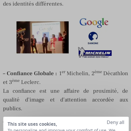
des identités différentes.
er
ème
– Confiance Globale :
1
Michelin, 2
Décathlon
ème
et 3
Leclerc.
La confiance est une affaire de proximité, de
qualité d’image et d’attention accordée aux
publics.
er
ème
– Qualité des prestations :
1
Michelin, 2
Deny all
This site uses cookies,
ème
Danone et 3
Google.
To personalize and improve your comfort of use. We