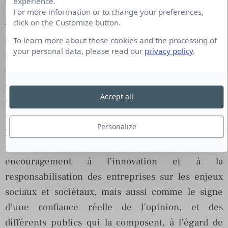
d’un titre :
experience.
For more information or to change your preferences,
click on the Customize button.
– Elle illustre la capacité de l’industrie française à
rester compétitive dans la compétition mondiale,
To learn more about these cookies and the processing of
your personal data, please read our
privacy policy
.
pour peu qu’elle s’engage vers le haut-de-gamme
et l’innovation ;
– Elle démontre qu’il est possible, voire rentable,
Accept all
de pratiquer des politiques RSE ambitieuses, y
compris à l’égard de ses salariés, sans pour autant
Personalize
y perdre sur les marchés mondiaux. Des résultats
qui peuvent donc s’interpréter comme un
encouragement à l’innovation et à la
responsabilisation des entreprises sur les enjeux
sociaux et sociétaux, mais aussi comme le signe
d’une confiance réelle de l’opinion, et des
différents publics qui la composent, à l’égard de