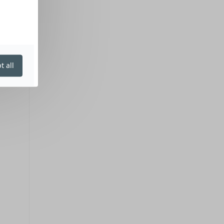
t all