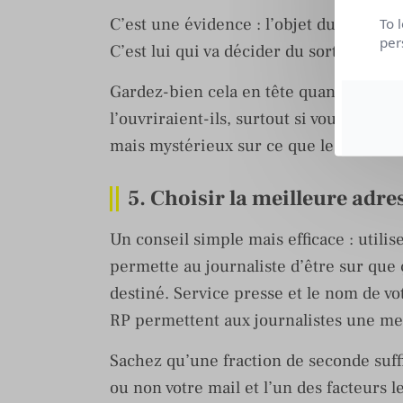
C’est une évidence : l’objet du mail es
To 
per
C’est lui qui va décider du sort de votr
Gardez-bien cela en tête quand vous c
l’ouvriraient-ils, surtout si vous ne l
mais mystérieux sur ce que le journali
5. Choisir la meilleure adre
Un conseil simple mais efficace : utili
permette au journaliste d’être sur que 
destiné. Service presse et le nom de v
RP permettent aux journalistes une mei
Sachez qu’une fraction de seconde suffi
ou non votre mail et l’un des facteurs l