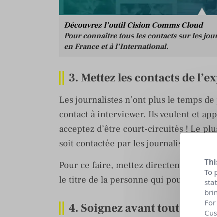
Découvrez l’outil Cision Comms Cloud
Pour connaître tous les contacts sur les jour
en France et à l’International.
3. Mettez les contacts de l’e
Les journalistes n’ont plus le temps d
contact à interviewer. Ils veulent et a
acceptez d’être court-circuités ! Le pl
soit contactée par les journalistes.
Thi
Pour ce faire, mettez directement dans 
To 
le titre de la personne qui pourra répo
sta
bri
For
4. Soignez avant tout l’objet
Cus