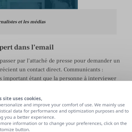
nalistes et les médias
xpert dans l’email
e passer par l’attaché de presse pour demander un
pprécient un contact direct. Communicants :
us important étant que la personne à interviewer
s site uses cookies,
votre email la photo, le nom, les coordonnées et
personalize and improve your comfort of use. We mainly use
ndre directement aux questions des journalistes.
tistical data for performance and optimization purposes and to
ng you a better experience.
 more information or to change your preferences, click on the
 du mail
tomize button.