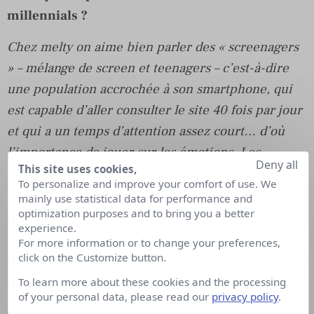
millennials ?
Chez melty on aime bien parler des « screenagers
» – mélange de screen et teenagers – c’est-à-dire
une population accrochée à son smartphone, qui
est capable d’aller consulter le site 40 fois par jour
et qui a un temps d’attention assez court… d’où
l’importance de jouer sur les émotions. Les
Deny all
This site uses cookies,
millennials aiment particulièrement les contenus
To personalize and improve your comfort of use. We
courts, visuels et interactifs. Ce qui ne nous
mainly use statistical data for performance and
optimization purposes and to bring you a better
empêchent pas aussi de faire du contenu long : un
experience.
live d’une heure ou un article en profondeur sur la
For more information or to change your preferences,
fin d’une série par exemple. En tout cas rien entre
click on the Customize button.
les 2.
To learn more about these cookies and the processing
of your personal data, please read our
privacy policy
.
Sinon, ce public est aussi exigeant que les autres