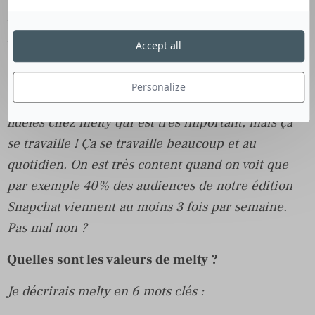
mais peut être plus volatile : il peut aller voir très
rapidement ce qu’on peut trouver chez le voisin.
Accept all
Tous les jours, il faut lui montrer qu’il peut trouver
de supers infos grâce à melty.
Personalize
Malgré cette volatilité, nous avons un cœur de
fidèles chez melty qui est très important, mais ça
se travaille ! Ça se travaille beaucoup et au
quotidien. On est très content quand on voit que
par exemple 40% des audiences de notre édition
Snapchat viennent au moins 3 fois par semaine.
Pas mal non ?
Quelles sont les valeurs de melty ?
Je décrirais melty en 6 mots clés :