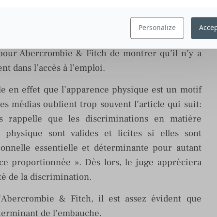
ité. Abercrombie & Fitch doit donc s’adapter et en
re de sa stratégie, l’expliquer et finalement la
Personalize
Accep
passe sans que les médias ne traitent de la question
t pour Abercrombie & Fitch de montrer qu’il n’y a
nt dans l’accès à l’emploi.
lle en effet que l’apparence physique est un motif
les médias oublient trop souvent l’article qui suit:
 rappelle que les discriminations en matière
physique sont valides et licites si elles sont
ionnelle essentielle et déterminante pour autant
ence proportionnée ». Dès lors, le juge appréciera
té de la discrimination.
Abercrombie & Fitch, il est assez évident que
éterminant de l’embauche.