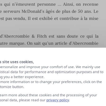
uits qui n’émeuvent personne … Ainsi, on recense
e serveurs McDonald’s âgés de plus de 50 ans. Le
t pas vendu, Il est exhibé et contribue à la mise
 d’Abercrombie & Fitch est sans doute ce qui la
autre marque. On sait qu’un article d’Abercrombie
 recherche esthétique approfondi et raffiné. De
in d’Abercrombie & Fitch dans lequel il sera exposé
s site uses cookies,
obale de luxe créée par la marque, raison pour
personalize and improve your comfort of use. We mainly use
 constitue une part très importante du processus
tistical data for performance and optimization purposes and to
ng you a better experience.
 more information or to change your preferences, click on the
tomize button.
a communication d’Abercrombie & Fitch. Qu’un
learn more about these cookies and the processing of your
oix, et bouscule l’hypocrisie ambiante, c’est en
sonal data, please read our
privacy policy
.
mballement médiatique. Il s’agit pour la marque