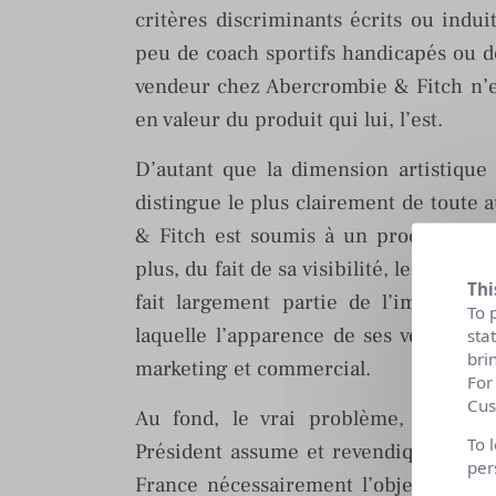
critères discriminants écrits ou ind
peu de coach sportifs handicapés ou d
vendeur chez Abercrombie & Fitch n’es
en valeur du produit qui lui, l’est.
D’autant que la dimension artistique
distingue le plus clairement de toute 
& Fitch est soumis à un processus de
plus, du fait de sa visibilité, le magas
Thi
fait largement partie de l’image gl
To 
laquelle l’apparence de ses vendeurs
sta
bri
marketing et commercial.
For
Cus
Au fond, le vrai problème, c’est l
To 
Président assume et revendique ces ch
per
France nécessairement l’objet d’un e