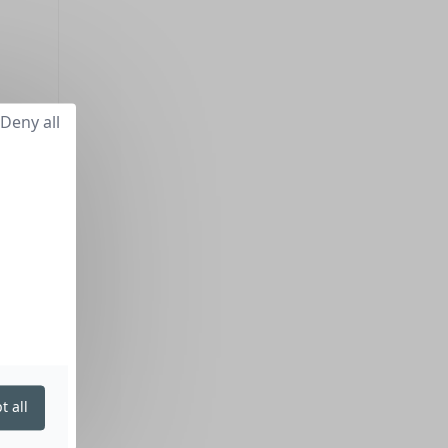
Deny all
t all