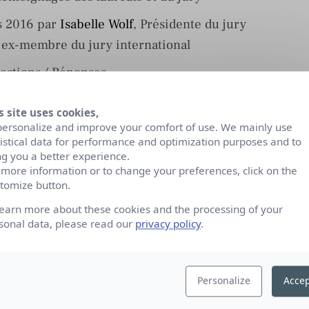
s 2016 par
Isabelle Wolf
, Présidente du jury
t ex-membre du jury international
estions / Réponses
 de rencontrer son binôme
s site uses cookies,
vrier 2017 / Finale – soutenance : le 2 mars 2017
personalize and improve your comfort of use. We mainly use
tistical data for performance and optimization purposes and to
ng you a better experience.
crivez-vous
ici
 more information or to change your preferences, click on the
tomize button.
learn more about these cookies and the processing of your
tionner et coacher l’équipe ambassadrice, la DREAM
sonal data, please read our
privacy policy
.
ans, bilingues anglais) pour représenter la
onale.
Personalize
Accep