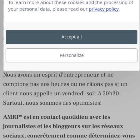
To learn more about these cookies and the processing of
Team !
your personal data, please read our
privacy policy
.
Nous sommes une équipe multiculturelle dans l’air
du temps! Margaux est brésilienne mais elle a
grandi en Afrique du sud, Lucie une vraie globe
Accept all
trotteuse tout comme moi qui suis fiancée avec un
irlandais… Nous bloggons, sommes accros aux
Personalize
magazines, à l’affût des tendances et passionnés.
Nous avons un esprit d’entrepreneur et ne
comptons pas nos heures ou ne râlons pas si un
client nous appelle un vendredi soir à 20h30.
Surtout, nous sommes des optimistes!
AMRP* est en contact quotidien avec les
journalistes et les bloggeurs sur les réseaux
sociaux, concrètement comme déterminez-vous