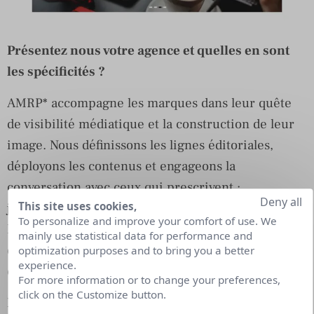
Présentez nous votre agence et quelles en sont
les spécificités ?
AMRP* accompagne les marques dans leur quête
de visibilité médiatique et la construction de leur
image. Nous définissons les lignes éditoriales,
déployons les contenus et engageons la
conversation avec ceux qui prescrivent :
Deny all
This site uses cookies,
journalistes, bloggeurs et influenceurs.
To personalize and improve your comfort of use. We
Nous sommes complètement flexibles aux besoins
mainly use statistical data for performance and
des entreprises, nous les accompagnons sur des
optimization purposes and to bring you a better
experience.
campagnes ponctuelles ou à l’année.
For more information or to change your preferences,
click on the Customize button.
Parlez-nous de votre collectif, enfin de votre