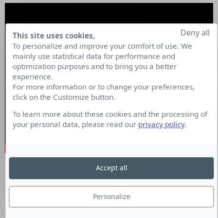
Deny all
This site uses cookies,
To personalize and improve your comfort of use. We
mainly use statistical data for performance and
optimization purposes and to bring you a better
experience.
For more information or to change your preferences,
click on the Customize button.
To learn more about these cookies and the processing of
your personal data, please read our
privacy policy
.
Accept all
RDV le 07 novembre pour la Leçon N°3
Nicolas Jaunet
,
Personalize
Marketing & Communication de
l’Argus de la