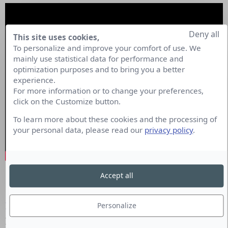
Deny all
This site uses cookies,
To personalize and improve your comfort of use. We
mainly use statistical data for performance and
optimization purposes and to bring you a better
experience.
For more information or to change your preferences,
click on the Customize button.
To learn more about these cookies and the processing of
your personal data, please read our
privacy policy
.
Accept all
RDV le 05 décembre pour la Leçon N°4
Nicolas Jaunet
,
Personalize
Marketing & Communication de
l’Argus de la