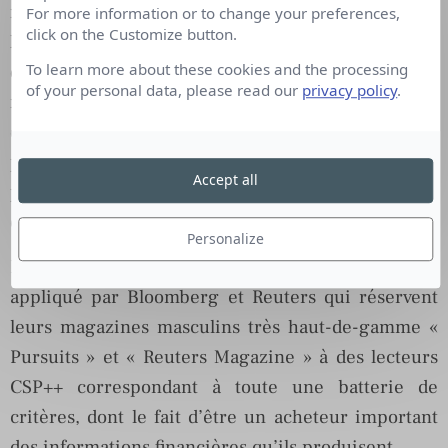
minima 5 conditions sur les 7 définies par
For more information or to change your preferences,
click on the Customize button.
l’éditeur, dont une fortune de 5 M$, une maison
To learn more about these cookies and the processing
d’1,5 M$, des actifs liquides d’1 M$, un revenu
of your personal data, please read our
privacy policy
.
moyen de 250.000 $, 100.000 $ d’achats annuels
de produits de luxe ou encore (c’est l’Amérique !)
plus de 10.000 $ de dons à des organisations
Accept all
philanthropiques. Il est évident que, face à de tels
critères, celui du volume de diffusion pèse peu …
Personalize
Le même principe de diffusion très qualifiée est
appliqué par Bloomberg et Reuters qui réservent
leurs magazines masculins très haut-de-gamme «
Pursuits » et « Reuters Magazine » à des lecteurs
CSP++ correspondant à toute une batterie de
critères, dont le fait d’être un acheteur important
des informations financières qu’ils produisent.