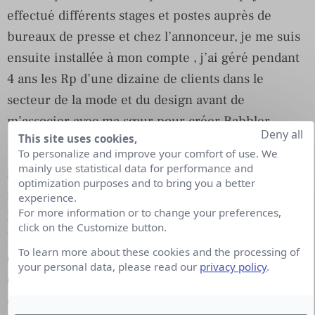
effectué différents stages et postes auprès de
bureaux de presse et chez l’annonceur, je me suis
ensuite installée à mon compte , j’ai géré pendant
4 ans les Rp d’une dizaine de clients dans le
secteur de la mode et du design avant de
m’associer avec ma sœur pour créer Babbler.
Deny all
This site uses cookies,
Hannah: Babbler est mon premier emploi ! J’ai eu
To personalize and improve your comfort of use. We
mainly use statistical data for performance and
l’idée de cette plateforme web inédite à la sortie de
optimization purposes and to bring you a better
mon école supérieure de commerce durant
experience.
For more information or to change your preferences,
laquelle j’ai pu travailler chez Coca-Cola et
click on the Customize button.
Microsoft au service trade marketing. J’ai toujours
To learn more about these cookies and the processing of
été passionnée par l’entreprenariat et l’innovation
your personal data, please read our
privacy policy
.
et j’ai sauté le pas durant mon stage de fin d’étude
dans une agence de communication digitale à New-